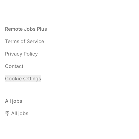
Footer
Remote Jobs Plus
Terms of Service
Privacy Policy
Contact
Cookie settings
All jobs
🪧 All jobs