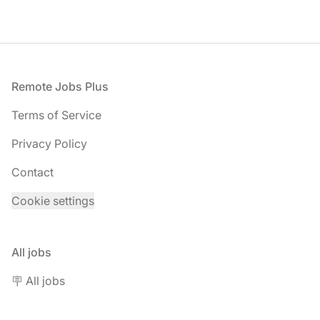
Footer
Remote Jobs Plus
Terms of Service
Privacy Policy
Contact
Cookie settings
All jobs
🪧 All jobs