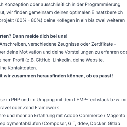
ch Konzeption oder ausschließlich in der Programmierung
ch gut, wir finden gemeinsam deinen optimalen Einsatzbereich
rojekt (60% - 80%) deine Kollegen in ein bis zwei weiteren
arten? Dann melde dich bei uns!
 Anschreiben, verschiedene Zeugnisse oder Zertifikate -
ber deine Motivation und deine Vorstellungen zu erfahren od
einem Profil (z.B. GitHub, LinkedIn, deine Website,
ine Kontaktdaten.
mit wir zusammen herausfinden können, ob es passt!
isse in PHP und im Umgang mit dem LEMP-Techstack bzw. mi
ravel oder Zend Framework
 Jahre und mehr an Erfahrung mit Adobe Commerce / Magento
eploymentabläufen (Composer, GIT, ddev, Docker, Gitlab