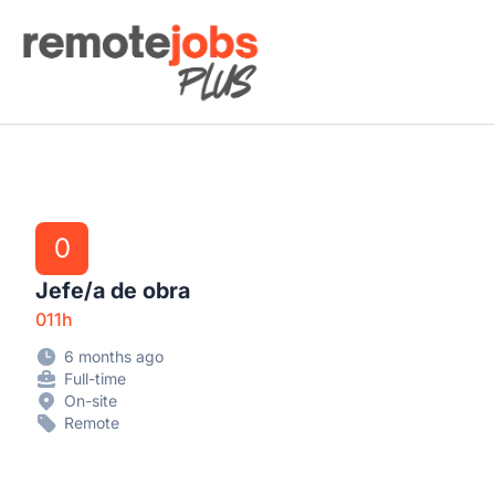
Remote Jobs Plus
0
Jefe/a de obra
011h
6 months ago
Full-time
On-site
Remote