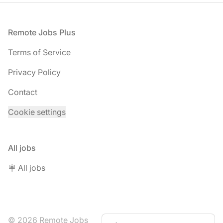
Footer
Remote Jobs Plus
Terms of Service
Privacy Policy
Contact
Cookie settings
All jobs
🪧 All jobs
© 2026 Remote Jobs