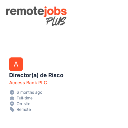
Remote Jobs Plus
A
Director(a) de Risco
Access Bank PLC
6 months ago
Full-time
On-site
Remote