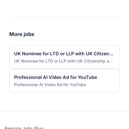
More jobs
UK Nominee for LTD or LLP with UK Citizenship and UK Address
UK Nominee for LTD or LLP with UK Citizenship and UK Address
Professional AI Video Ad for YouTube
Professional AI Video Ad for YouTube
Footer
Remote Jobs Plus