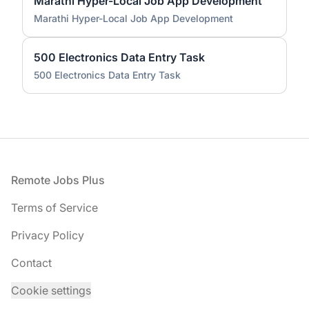
Marathi Hyper-Local Job App Development
Marathi Hyper-Local Job App Development
500 Electronics Data Entry Task
500 Electronics Data Entry Task
Footer
Remote Jobs Plus
Terms of Service
Privacy Policy
Contact
Cookie settings