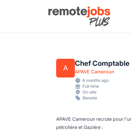
Remote Jobs Plus
Chef Comptable
A
APAVE Cameroun
6 months ago
Full-time
On-site
Remote
APAVE Cameroun recrute pour l'un d
pétrolière et Gazière :