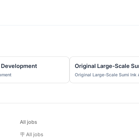
 Development
Original Large-Scale S
pment
Original Large-Scale Sumi Ink
All jobs
🪧 All jobs