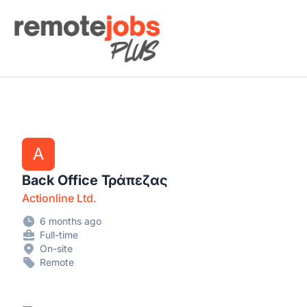
Remote Jobs Plus
A
Back Office Τράπεζας
Actionline Ltd.
6 months ago
Full-time
On-site
Remote