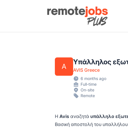
Remote Jobs Plus
Υπάλληλος εξωτ
A
AVIS Greece
6 months ago
Full-time
On-site
Remote
Η
Avis
αναζητά
υπάλληλο εξωτ
Βασική αποστολή του υπαλλήλου 