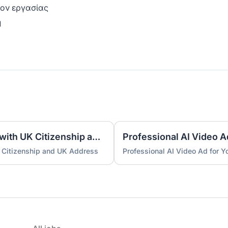
λον εργασίας
η
UK Nominee for LTD or LLP with UK Citizenship and UK Address
Professional AI Video A
 Citizenship and UK Address
Professional AI Video Ad for 